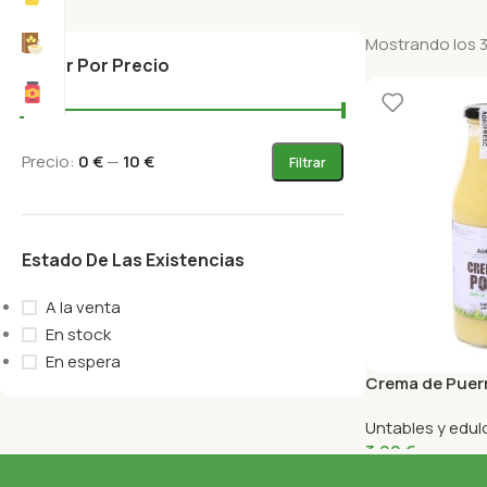
Mostrando los 3
Filtrar Por Precio
Precio:
0 €
—
10 €
Filtrar
Estado De Las Existencias
A la venta
En stock
En espera
Crema de Puer
485 Gr
Untables y edu
3,99
€