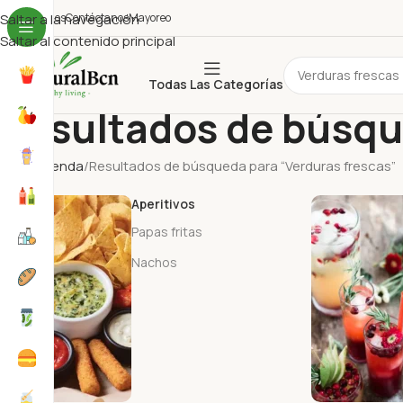
uiénes Somos
Saltar a la navegación
Contáctanos
Mayoreo
Saltar al contenido principal
Todas Las Categorías
Resultados de búsqu
Inicio
Tienda
Resultados de búsqueda para “Verduras frescas”
Aperitivos
Papas fritas
Nachos