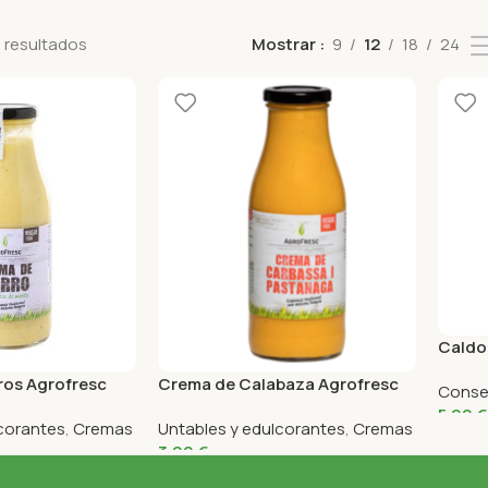
 resultados
Mostrar
9
12
18
24
Caldo
1L
ros Agrofresc
Crema de Calabaza Agrofresc
Conse
485 Gr
5,99
€
lcorantes
,
Cremas
Untables y edulcorantes
,
Cremas
3,99
€