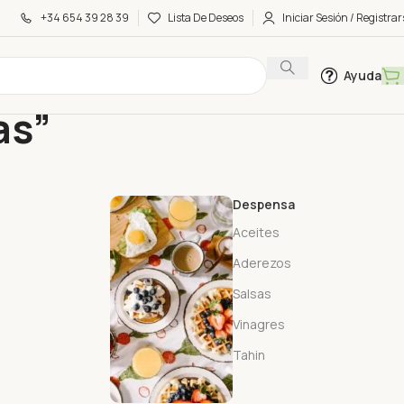
+34 654 39 28 39
Lista De Deseos
Iniciar Sesión / Registrar
Ayuda
as”
Despensa
Aceites
Aderezos
Salsas
Vinagres
Tahin