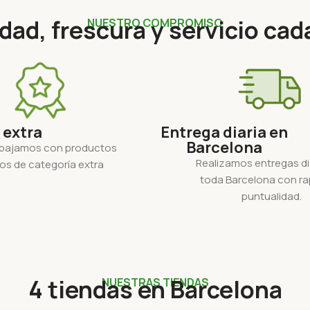
dad, frescura y servicio cad
NUESTRO COMPROMISO
 extra
Entrega diaria en
Barcelona
abajamos con productos
Realizamos entregas di
os de categoría extra
toda Barcelona con ra
puntualidad.
4 tiendas en Barcelona
NUESTRAS TIENDAS