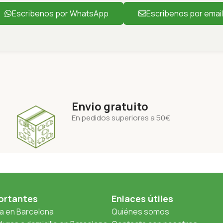
Escribenos por WhatsApp
Escribenos por emai
Envio gratuito
En pedidos superiores a 50€
ortantes
Enlaces útiles
ta en Barcelona
Quiénes somos