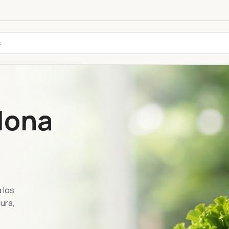
lona
 los
ura,