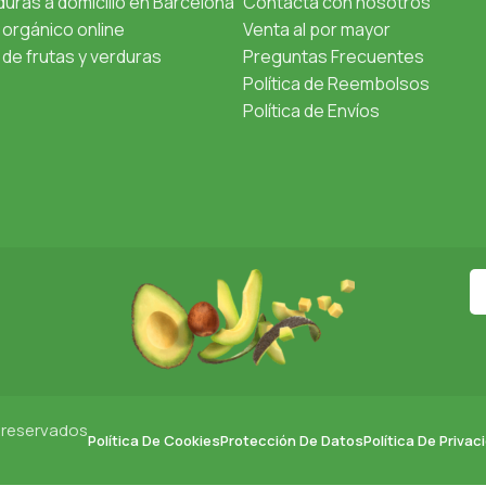
uras a domicilio en Barcelona
Contacta con nosotros
orgánico online
Venta al por mayor
de frutas y verduras
Preguntas Frecuentes
Política de Reembolsos
Política de Envíos
 reservados
Política De Cookies
Protección De Datos
Política De Privac