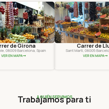
rrer de Girona
Carrer de Llu
ple, 08009 Barcelona, Spain
Sant Martí, 08005 Barcel
VER EN MAPA
VER EN MAPA
Trabajamos para ti
A QUIÉN SERVIMOS