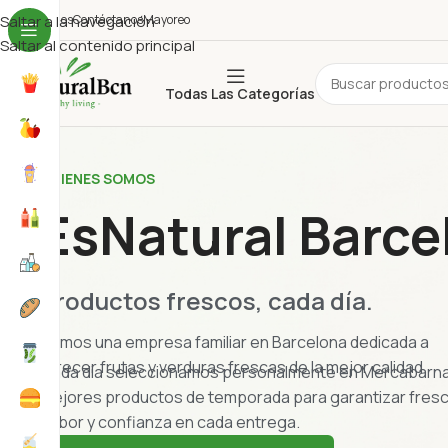
uiénes Somos
Saltar a la navegación
Contáctanos
Mayoreo
Saltar al contenido principal
Todas Las Categorías
QUIENES SOMOS
EsNatural Barce
Productos frescos, cada día.
Somos una empresa familiar en Barcelona dedicada a
ofrecer frutas y verduras frescas de la mejor calidad.
Cada dia seleccionamos personalmente en Mercabarna
mejores productos de temporada para garantizar fresc
sabor y confianza en cada entrega.