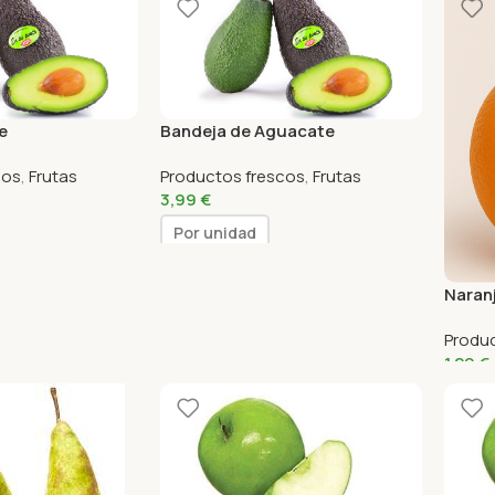
e
Bandeja de Aguacate
cos
,
Frutas
Productos frescos
,
Frutas
3,99
€
Por unidad
Naran
Produ
1,29
€