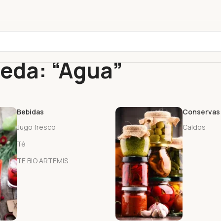
eda: “Agua”
Bebidas
Conservas
Jugo fresco
Caldos
Té
TE BIO ARTEMIS