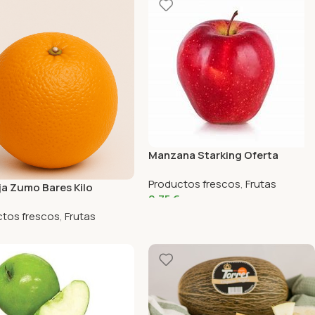
Manzana Starking Oferta
Productos frescos
,
Frutas
ja Zumo Bares Kilo
0,75
€
ctos frescos
,
Frutas