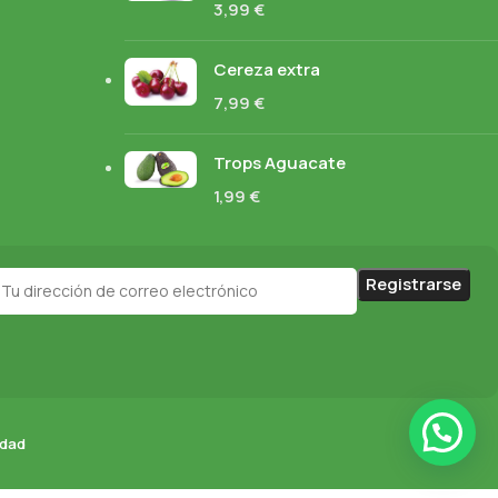
3,99
€
Cereza extra
7,99
€
Trops Aguacate
1,99
€
idad