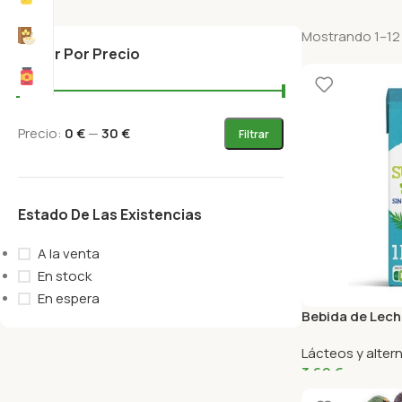
Mostrando 1–12 
Filtrar Por Precio
Precio:
0 €
—
30 €
Filtrar
Estado De Las Existencias
A la venta
En stock
En espera
Bebida de Lech
Agua de Coco B
Lácteos y alter
3,69
€