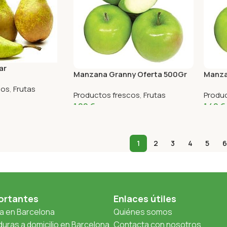
ar
Manzana Granny Oferta 500Gr
Manza
cos
,
Frutas
Productos frescos
,
Frutas
Produ
1,00
€
1,40
€
1
2
3
4
5
6
ortantes
Enlaces útiles
ta en Barcelona
Quiénes somos
uras a domicilio en Barcelona
Contacta con nosotros