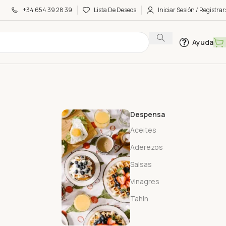
+34 654 39 28 39
Lista De Deseos
Iniciar Sesión / Registrar
Ayuda
Despensa
Aceites
Aderezos
Salsas
Vinagres
Tahin