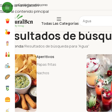
uiénes Somos
Saltar a la navegación
Contáctanos
Mayoreo
Saltar al contenido principal
Todas Las Categorías
Resultados de búsqu
Inicio
Tienda
Resultados de búsqueda para “Agua”
Aperitivos
Papas fritas
Nachos