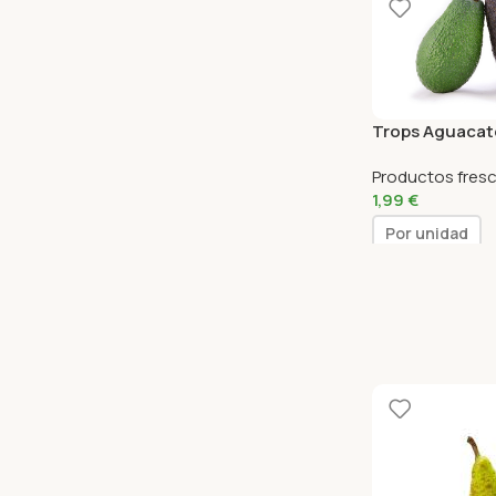
Trops Aguacat
Productos fres
1,99
€
Por unidad