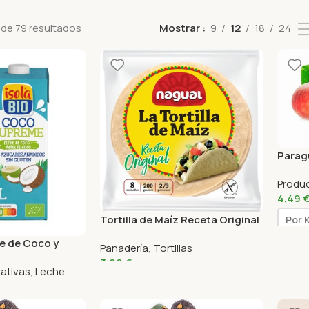
de 79 resultados
Mostrar
9
12
18
24
Parag
Produ
4,49
Tortilla de Maíz Receta Original
Por 
Nagual 8 Unidades (200Gr)
e de Coco y
Panadería
,
Tortillas
io Isola 1L
3,99
€
nativas
,
Leche