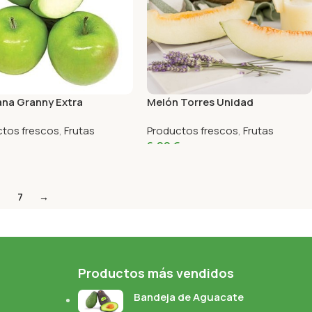
na Granny Extra
Melón Torres Unidad
ctos frescos
,
Frutas
Productos frescos
,
Frutas
6,00
€
7
→
Productos más vendidos
Bandeja de Aguacate