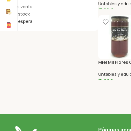
Untables y edu
A la venta
15,99
€
En stock
En espera
Miel Mil Flores 
Untables y edu
15,99
€
Páginas imp