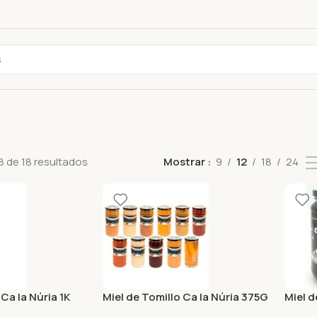
 de 18 resultados
Mostrar
9
12
18
24
 Ca la Núria 1K
Miel de Tomillo Ca la Núria 375G
Miel d
375G