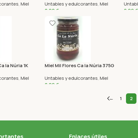
lcorantes
,
Miel
Untables y edulcorantes
,
Miel
Untabl
8,99
€
8,99
€
Ca la Núria 1K
Miel Mil Flores Ca la Núria 375G
lcorantes
,
Miel
Untables y edulcorantes
,
Miel
8,99
€
←
1
2
ortantes
Enlaces útiles