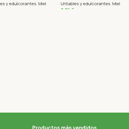
es y edulcorantes
,
Miel
Untables y edulcorantes
,
Miel
9,26
€
Productos más vendidos