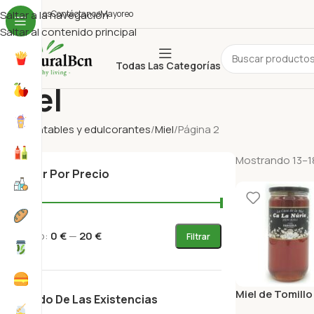
uiénes Somos
Saltar a la navegación
Contáctanos
Mayoreo
Saltar al contenido principal
Todas Las Categorías
Miel
Inicio
Untables y edulcorantes
Miel
Página 2
Mostrando 13–18
Filtrar Por Precio
Precio:
0 €
—
20 €
Filtrar
Miel de Tomillo
Estado De Las Existencias