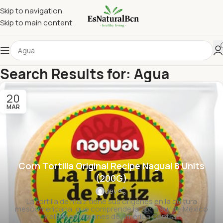
Skip to navigation
Skip to main content
Search Results for: Agua
20
MAR
Corn Tortilla Original Recipe Nagual 8 Units
(200G)
dev
La tortilla de maíz tiene sus orígenes en la cultura
mesoamericana, que comprende la zona sur de México
y algunas regiones de América Central.