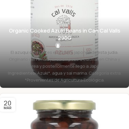
Organic Cooked Azuki Beans in Can Cal Valls
290G
dev
El azuqui o adzuki es el nombre japonés de esta judia.
Originario del Himalaya, se empezó a cultivar en China y
Corea y posteriormente llego a Japón.
Ingredientes:
Azuki*, agua y sal marina. Categoría extra.
*Provenientes de Agricultura Ecológica.
20
MAR