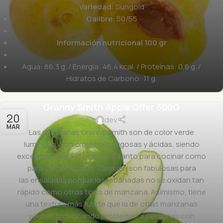
Variedad
: Sungold
Calibre
: 50/55
Información nutricional 100 gr
Agua: 86,3 g. / Energía: 46,4 kcal. / Proteínas: 0,6 g. /
Hidratos de Carbono: 11 g.
Granny Smith Apple Offer 500G
20
dev
MAR
Las manzanas Granny Smith son de color verde
luminoso. Son crujientes, jugosas y ácidas, siendo
excelentes para el consumo tanto para cocinar como
para comer crudas. También son fabulosas para
las ensaladas porque las rebanadas no se oxidan tan
rápido como otros tipos de manzana. Asimismo, tiene
una textura más fuerte que la de otras manzanas
verdes, provocando problemas a personas con