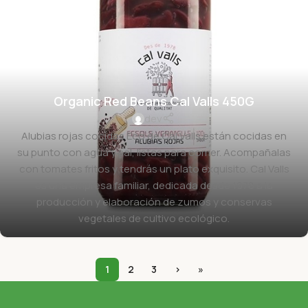
Organic Red Beans Cal Valls 450G
dev
Alubias rojas cocidas Eco de Cal Valls están cocidas en
su punto con agua y sal, listas para comer. Acompañalas
con tomates fritos y tendrás un plato exquisito. Cal Valls
es una empresa familiar, dedicada desde 1978 a la
producción y elaboración de zumos y conservas
vegetales de cultivo ecológico.
1
2
3
›
»