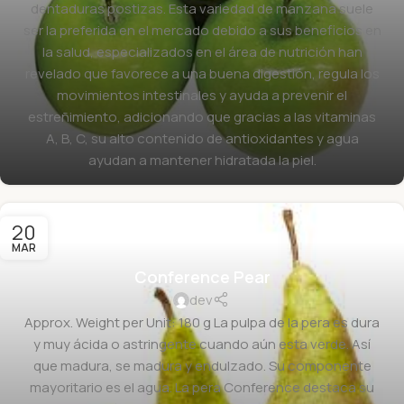
dentaduras postizas. Esta variedad de manzana suele
ser la preferida en el mercado debido a sus beneficios en
la salud, especializados en el área de nutrición han
revelado que favorece a una buena digestión, regula los
movimientos intestinales y ayuda a prevenir el
estreñimiento, adicionando que gracias a las vitaminas
A, B, C, su alto contenido de antioxidantes y agua
ayudan a mantener hidratada la piel.
20
MAR
Conference Pear
dev
Approx. Weight per Unit: 180 g La pulpa de la pera es dura
y muy ácida o astringente cuando aún esta verde. Así
que madura, se madura y endulzado. Su componente
mayoritario es el agua. La pera Conference destaca su