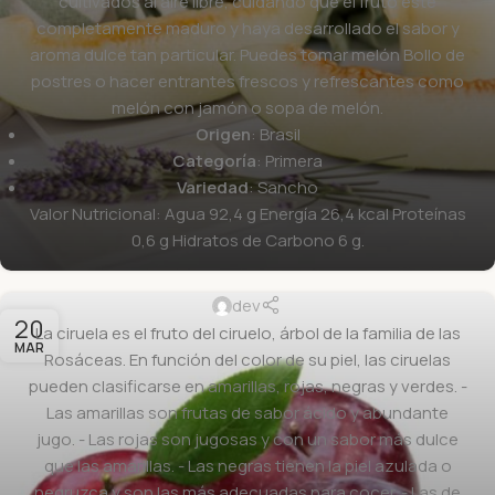
cultivados al aire libre, cuidando que el fruto esté
completamente maduro y haya desarrollado el sabor y
aroma dulce tan particular. Puedes tomar melón Bollo de
postres o hacer entrantes frescos y refrescantes como
melón con jamón o sopa de melón.
Origen
: Brasil
Categoría
: Primera
Variedad
: Sancho
Valor Nutricional: Agua 92,4 g Energía 26,4 kcal Proteínas
0,6 g Hidratos de Carbono 6 g.
Blueberry Plum 500Gr
dev
20
La ciruela es el fruto del ciruelo, árbol de la familia de las
MAR
Rosáceas. En función del color de su piel, las ciruelas
pueden clasificarse en amarillas, rojas, negras y verdes. -
Las amarillas son frutas de sabor ácido y abundante
jugo. - Las rojas son jugosas y con un sabor más dulce
que las amarillas. - Las negras tienen la piel azulada o
negruzca y son las más adecuadas para cocer. - Las de