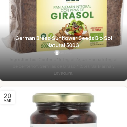
German Bread Sunflower Seeds Bio Sol
Natural 500G.
dev
Ingredientes:
Centeno* Integral, Agua, Harina Integral
de centeno*, Semillas de Girasol* (5%), Sal Marina y
Levadura.
20
MAR