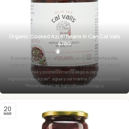
Organic Cooked Azuki Beans in Can Cal Valls
470G
dev
El azuqui o adzuki es el nombre japonés de esta judia.
Originario del Himalaya, se empezó a cultivar en China y
Corea y posteriormente llego a Japón.
Ingredientes:
Azuki*, agua y sal marina. Categoría extra.
*Provenientes de Agricultura Ecológica.
20
MAR