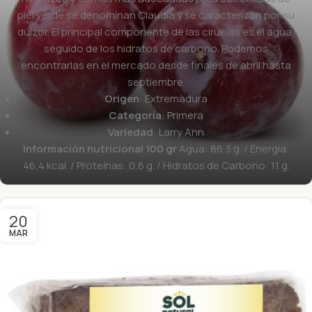
piel verde se denominan Claudia y se caracterizan por su
dulzor. El principal componente de las ciruelas es el agua,
seguido de los hidratos de carbono. Podemos
encontrarlas en el mercado desde finales de abril hasta
septiembre.
Origen
: Extremadura
Categoría
: Primera
Variedad
: Larry Ann
Información nutricional 100 gr
Agua: 86,3 g. / Energía:
46,4 kcal. / Proteínas: 0,6 g. / Hidratos de Carbono: 11 g.
20
MAR