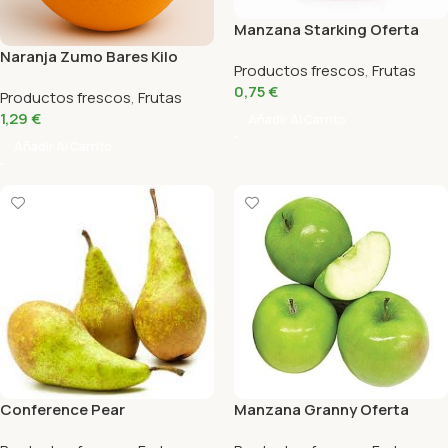
Manzana Starking Oferta
Naranja Zumo Bares Kilo
Productos frescos
,
Frutas
0,75
€
Productos frescos
,
Frutas
1,29
€
Añadir Al Carrito
Añadir Al Carrito
Conference Pear
Manzana Granny Oferta
500Gr