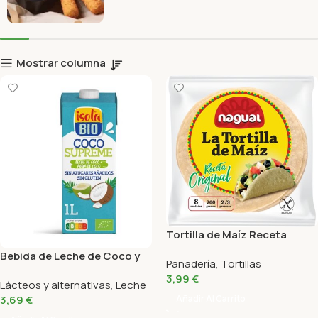
Mostrar columna
Tortilla de Maíz Receta
Original Nagual 8 Unidades
Bebida de Leche de Coco y
Panadería
,
Tortillas
(200Gr)
Agua de Coco Bio Isola 1L
3,99
€
Lácteos y alternativas
,
Leche
Añadir Al Carrito
3,69
€