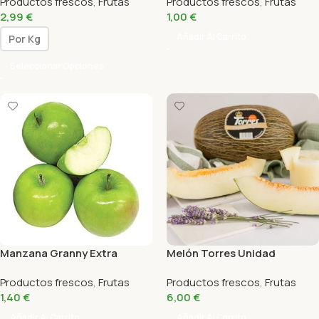
Productos frescos
,
Frutas
Productos frescos
,
Frutas
2,99
€
1,00
€
Añadir Al Carrito
Por Kg
Seleccionar Opciones
Manzana Granny Extra
Melón Torres Unidad
Productos frescos
,
Frutas
Productos frescos
,
Frutas
1,40
€
6,00
€
Añadir Al Carrito
Añadir Al Carrito