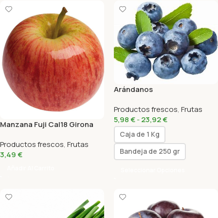
Arándanos
Productos frescos
,
Frutas
5,98
€
-
23,92
€
Manzana Fuji Cal18 Girona
Caja de 1 Kg
500 Gr
Productos frescos
,
Frutas
Bandeja de 250 gr
3,49
€
Añadir Al Carrito
Seleccionar Opciones