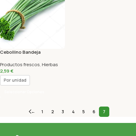
Cebollino Bandeja
Productos frescos
,
Hierbas
2,59
€
Por unidad
Seleccionar Opciones
←
1
2
3
4
5
6
7