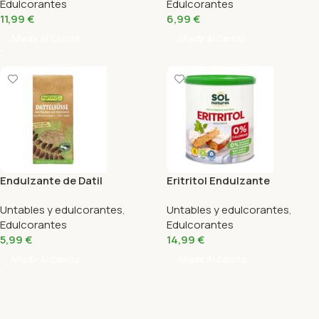
Edulcorantes
Edulcorantes
11,99
€
6,99
€
Añadir Al Carrito
Añadir Al Carrito
Endulzante de Datil
Eritritol Endulzante
Rapunzel 250G
Ecológico Sol Natural 500G
Untables y edulcorantes
,
Untables y edulcorantes
,
Edulcorantes
Edulcorantes
5,99
€
14,99
€
Añadir Al Carrito
Añadir Al Carrito