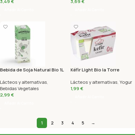
3,49
€
3,69
€
Añadir Al Carrito
Añadir Al Carrito
Bebida de Soja Natural Bio 1L
Kéfir Light Bio la Torre
Monsoy
Envase 2X125 Gr
Lácteos y alternativas
,
Lácteos y alternativas
,
Yogur
Bebidas Vegetales
1,99
€
2,99
€
Añadir Al Carrito
Añadir Al Carrito
1
2
3
4
5
→