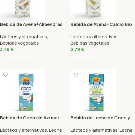
Bebida de Avena+Almendras
Bebida de Avena+Calcio Bio
Bio 1L Monsoy
1L Monsoy
Lácteos y alternativas
,
Lácteos y alternativas
,
Bebidas Vegetales
Bebidas Vegetales
3,79
€
2,79
€
Añadir Al Carrito
Añadir Al Carrito
Bebida de Coco sin Azucar
Bebida de Leche de Coco y
Bio Isola 1L
Agua de Coco Bio Isola 1L
Lácteos y alternativas
,
Leche
Lácteos y alternativas
,
Leche