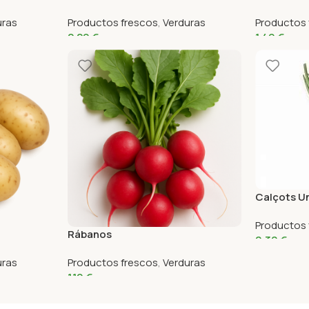
uras
Productos frescos
,
Verduras
Productos 
2,29
€
1,49
€
Calçots U
Productos 
Rábanos
0,30
€
uras
Productos frescos
,
Verduras
1,19
€