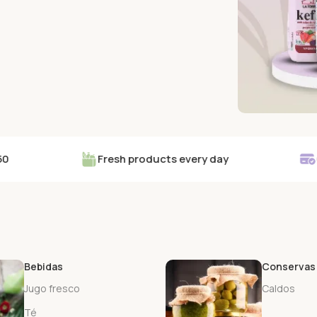
Comprar ahora
REFRESHING 
Fresh products every day
Cash pa
Energy 
Buy 
Bebidas
Conservas
Jugo fresco
Caldos
Té