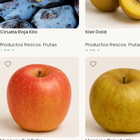
Ciruela Roja Kilo
Kiwi Gold
Productos frescos
,
Frutas
Productos frescos
,
Fruta
4,50
€
8,99
€