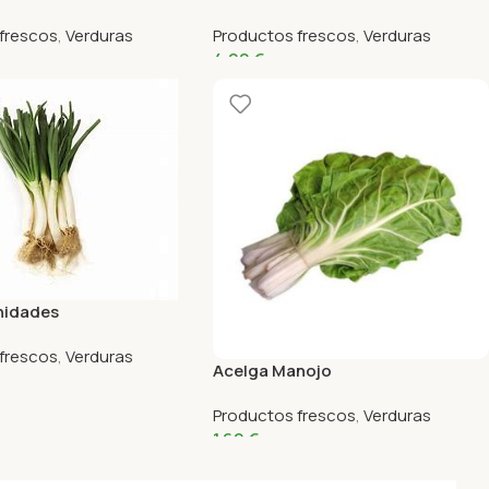
frescos
,
Verduras
Productos frescos
,
Verduras
4,99
€
nidades
frescos
,
Verduras
Acelga Manojo
Productos frescos
,
Verduras
1,69
€