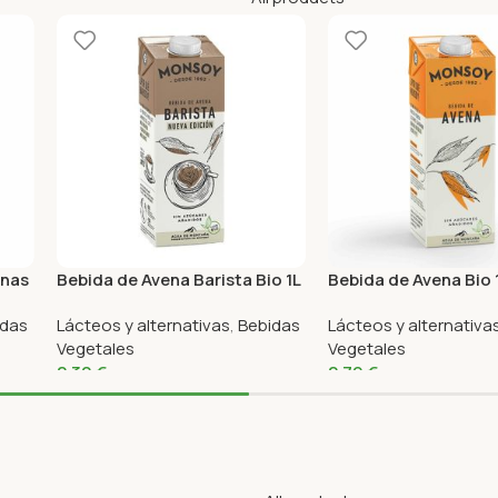
anas
Bebida de Avena Barista Bio 1L
Bebida de Avena Bio
Monsoy
idas
Lácteos y alternativas
,
Bebidas
Lácteos y alternativa
Vegetales
Vegetales
2,30
€
2,79
€