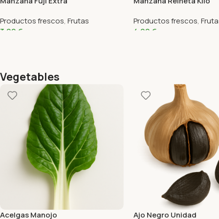
Manzana Fuji Extra
Manzana Reineta Kilo
Productos frescos
,
Frutas
Productos frescos
,
Fruta
3,99
€
4,99
€
Vegetables
Acelgas Manojo
Ajo Negro Unidad