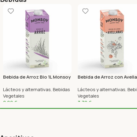
Bebida de Arroz Bio 1L Monsoy
Bebida de Arroz con Avell
Bio 1L Monsoy
Lácteos y alternativas
,
Bebidas
Lácteos y alternativas
,
Beb
Vegetales
Vegetales
2,99
€
3,79
€