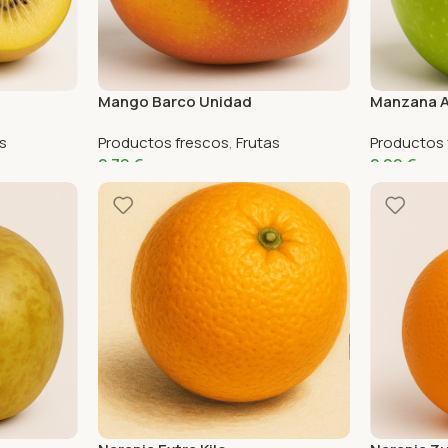
Mango Barco Unidad
Manzana A
s
Productos frescos
,
Frutas
Productos 
2,79
€
2,99
€