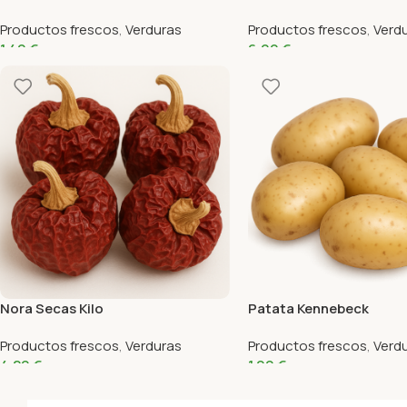
Productos frescos
,
Verduras
Productos frescos
,
Verd
1,49
€
6,99
€
Nora Secas Kilo
Patata Kennebeck
Productos frescos
,
Verduras
Productos frescos
,
Verd
4,29
€
1,99
€