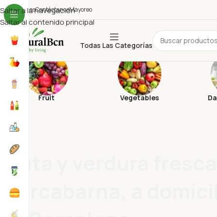
uiénes Somos
Saltar a la navegación
Contáctanos
Mayoreo
Saltar al contenido principal
Todas Las Categorías
Fruit
Vegetables
Da
Fruta y verdura fresca
Mercabarna, a domici