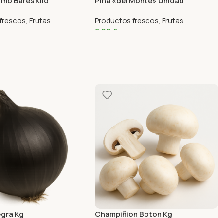
mo Bares Kilo
Pina «del Monte» Unidad
frescos
,
Frutas
Productos frescos
,
Frutas
8,99
€
egra Kg
Champiñion Boton Kg