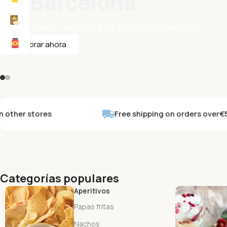
en Barcelona
Seleccionamos cada día para ti. Envío gratis desde €50.
Comprar ahora
stores
Free shipping on orders over
€50
Categorías populares
Aperitivos
Papas fritas
Nachos