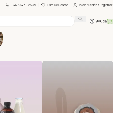
+34 654 39 28 39
Lista De Deseos
Iniciar Sesión / Registrar
Ayuda
s frescas en tu
- con mucho
.