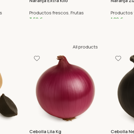
Naranja Extra Kilo
Naranja Zu
s
Productos frescos
,
Frutas
Productos 
3,59
€
1,29
€
All products
Cebolla Lila Kg
Cebolla N