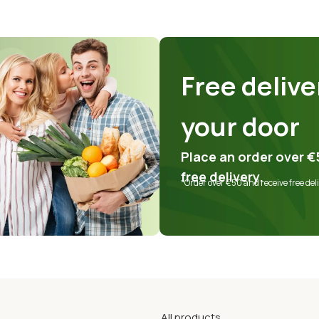
Free delive
your door
Place an order over
€
free delivery.
*Order over
€50
and receive free deli
All products