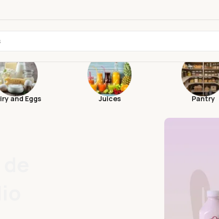
iry and Eggs
Juices
Pantry
 de
Verdura
lio
puerta 
cuidado