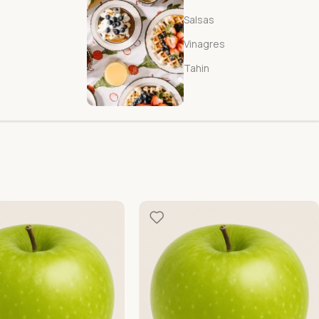
Salsas
Vinagres
Tahin