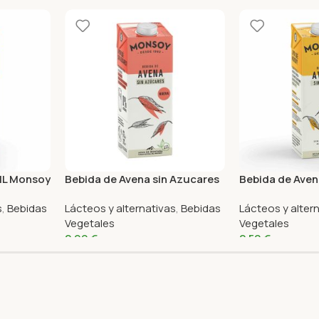
 1L Monsoy
Bebida de Avena sin Azucares
Bebida de Aven
Bio 1L Monsoy
Bio 1L Monsoy
s
,
Bebidas
Lácteos y alternativas
,
Bebidas
Lácteos y alter
Vegetales
Vegetales
2,99
€
2,50
€