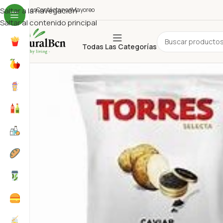
uiénes Somos
Saltar a la navegación
Contáctanos
Mayoreo
Saltar al contenido principal
Todas Las Categorías