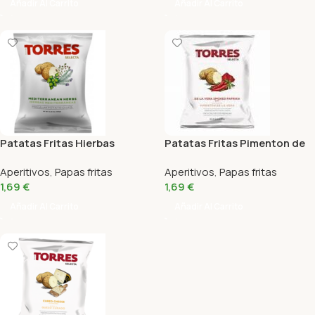
Añadir Al Carrito
Añadir Al Carrito
Patatas Fritas Hierbas
Patatas Fritas Pimenton de
Mediterráneas Torres 50 Gr
la Vera Picante Torres 50 Gr
Aperitivos
,
Papas fritas
Aperitivos
,
Papas fritas
1,69
€
1,69
€
Añadir Al Carrito
Añadir Al Carrito