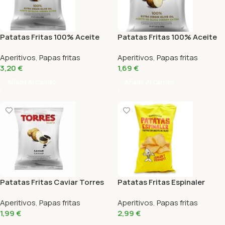
Patatas Fritas 100% Aceite
Patatas Fritas 100% Aceite
de Oliva Torres 150 Gr
de Oliva Torres 50 Gr
Aperitivos
,
Papas fritas
Aperitivos
,
Papas fritas
3,20
€
1,69
€
Añadir Al Carrito
Añadir Al Carrito
Patatas Fritas Caviar Torres
Patatas Fritas Espinaler
50 Gr
Aceite de Oliva 150 Gr
Aperitivos
,
Papas fritas
Aperitivos
,
Papas fritas
1,99
€
2,99
€