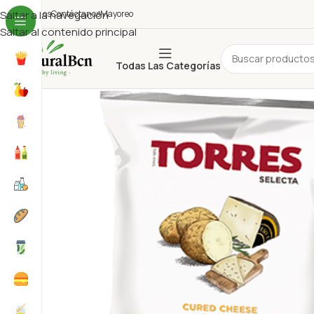
uiénes Somos
Saltar a la navegación
Contáctanos
Mayoreo
Saltar al contenido principal
Todas Las Categorías