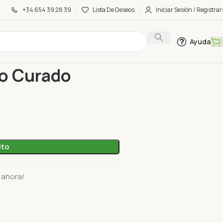
+34 654 39 28 39
Lista De Deseos
Iniciar Sesión / Registrar
Ayuda
Queso Curado Torres 50 Gr
so Curado
ito
 ahora!