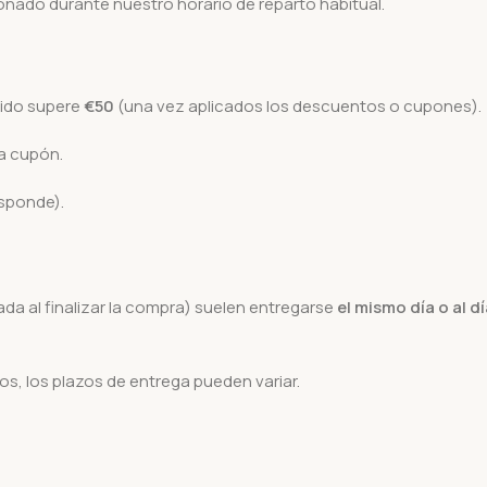
onado durante nuestro horario de reparto habitual.
0
dido supere
€50
(una vez aplicados los descuentos o cupones).
ta cupón.
esponde).
ada al finalizar la compra) suelen entregarse
el mismo día o al d
s, los plazos de entrega pueden variar.