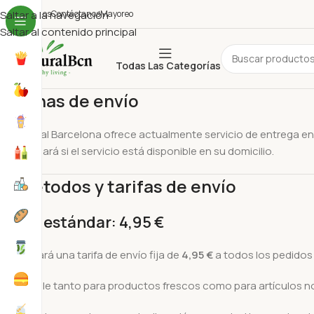
uiénes Somos
Saltar a la navegación
Contáctanos
Mayoreo
Saltar al contenido principal
Todas Las Categorías
1. Zonas de envío
Es Natural Barcelona ofrece actualmente servicio de entrega en
le notificará si el servicio está disponible en su domicilio.
2. Métodos y tarifas de envío
Envío estándar: 4,95 €
Se aplicará una tarifa de envío fija de
4,95 €
a todos los pedidos 
Disponible tanto para productos frescos como para artículos n