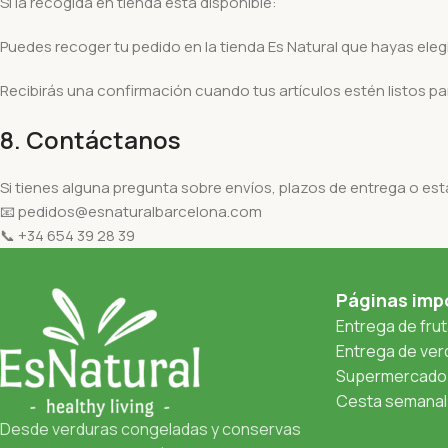
Si la recogida en tienda está disponible:
Puedes recoger tu pedido en la tienda Es Natural que hayas elegi
Recibirás una confirmación cuando tus artículos estén listos pa
8. Contáctanos
Si tienes alguna pregunta sobre envíos, plazos de entrega o es
📧 pedidos@esnaturalbarcelona.com
📞 +34 654 39 28 39
Páginas imp
Entrega de fru
Entrega de verd
Supermercado 
Cesta semanal 
Desde verduras congeladas y conservas