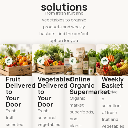
solutions
From fresh fruit and
vegetables to organic
products and weekly
baskets, find the perfect
option for you.
Fruit
Vegetables
Online
Weekly
Delivered
Delivered
Organic
Basket
to
to
Supermarket
Receive
Your
Your
Organic
a
Door
Door
market,
selection
Fresh
Fresh
superfoods,
of fresh
fruit
seasonal
and
fruit and
selected
vegetables
plant-
vegetables