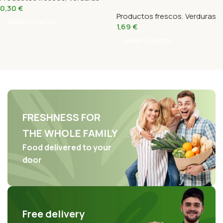
0,30
€
Productos frescos
,
Verduras
Añadir Al Carrito
1,69
€
Añadir Al Carrito
FRESHNESS FOR
THE WHOLE FAMILY
Food delivered to your
door
Free delivery