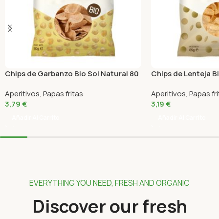
Chips de Garbanzo Bio Sol Natural 80
Chips de Lenteja Bi
Gr
Aperitivos
,
Papas fritas
Aperitivos
,
Papas fr
3,79
€
3,19
€
Añadir Al Carrito
Añadir Al Carrito
EVERYTHING YOU NEED, FRESH AND ORGANIC
Discover our fresh