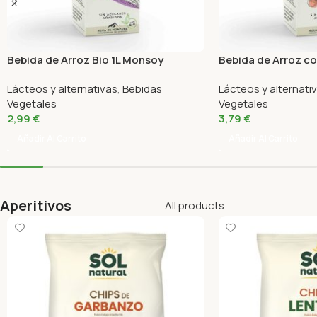
Bebida de Arroz Bio 1L Monsoy
Bebida de Arroz con
Monsoy
Lácteos y alternativas
,
Bebidas
Lácteos y alternati
Vegetales
Vegetales
2,99
€
3,79
€
Añadir Al Carrito
Añadir Al Carrito
Aperitivos
All products