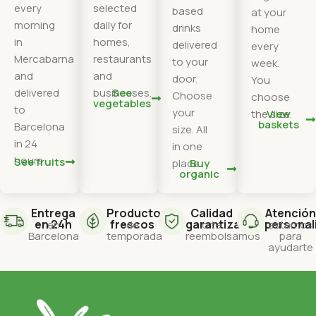
every
selected
based
at your
morning
daily for
drinks
home
in
homes,
delivered
every
Mercabarna
restaurants
to your
week.
and
and
door.
You
delivered
businesses.
See
Choose
choose
vegetables
to
your
the size.
View
baskets
Barcelona
size. All
in 24
in one
hours.
See fruits
place.
Buy
organic
Entrega
Productos
Calidad
Atención
en 24h
frescos
garantizada
personal
en
de
o te
estamos
Barcelona
temporada
reembolsamos
para
ayudarte