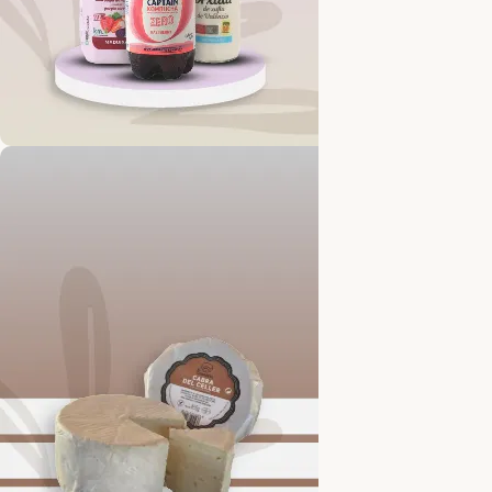
REFRESHING AND TASTY
Energy Drinks
Buy now