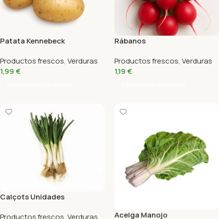
Patata Kennebeck
Rábanos
Productos frescos
,
Verduras
Productos frescos
,
Verduras
1,99
€
1,19
€
Seleccionar Opciones
Seleccionar Opciones
Calçots Unidades
Acelga Manojo
Productos frescos
,
Verduras