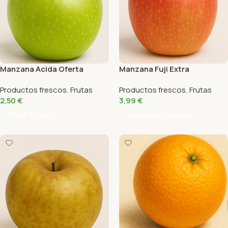
Manzana Acida Oferta
Manzana Fuji Extra
Productos frescos
,
Frutas
Productos frescos
,
Frutas
2,50
€
3,99
€
Añadir Al Carrito
Seleccionar Opciones