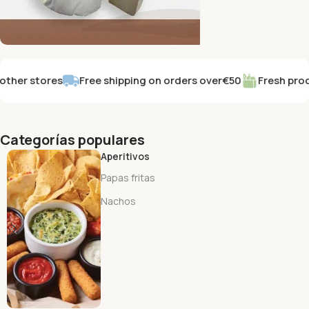
CREAMY AND DELICIOUS
er stores
Free shipping on orders over
€50
Fresh product
Dairy and Alternatives
Buy Now
Categorías populares
Aperitivos
Papas fritas
Nachos