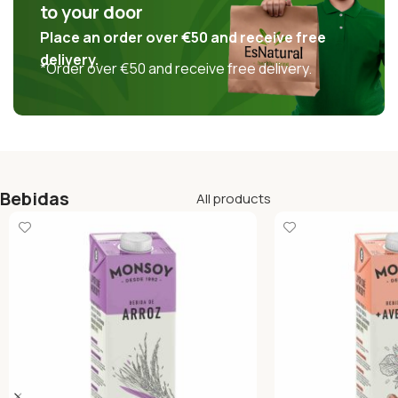
to your door
Place an order over
€50
and receive free
delivery.
*Order over
€50
and receive free delivery.
Bebidas
All products