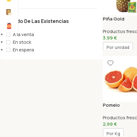
Piña Gold
Estado De Las Existencias
Productos fres
A la venta
3,99
€
En stock
Por unidad
En espera
Pomelo
Productos fres
2,99
€
Por Kg