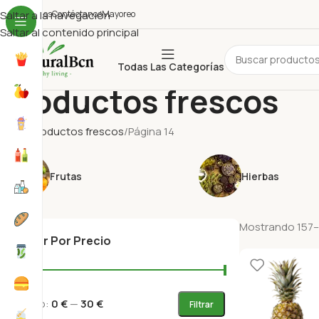
uiénes Somos
Saltar a la navegación
Contáctanos
Mayoreo
Saltar al contenido principal
Todas Las Categorías
Productos frescos
Inicio
Productos frescos
Página 14
Frutas
Hierbas
Mostrando 157–
Filtrar Por Precio
Precio:
0 €
—
30 €
Filtrar