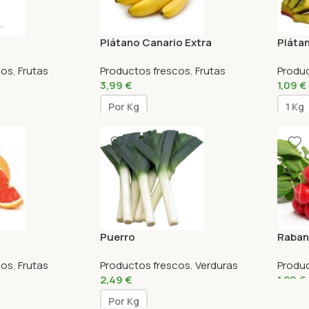
Plátano Canario Extra
Pláta
cos
,
Frutas
Productos frescos
,
Frutas
Produ
3,99
€
1,09
€
Por Kg
1 Kg
Puerro
Raban
cos
,
Frutas
Productos frescos
,
Verduras
Produ
2,49
€
1,29
€
Por Kg