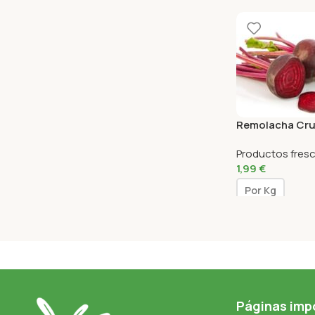
Remolacha Cr
Productos fres
1,99
€
Por Kg
Páginas imp