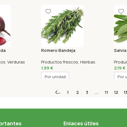
uda
Romero Bandeja
Salvia
cos
,
Verduras
Productos frescos
,
Hierbas
Produ
1,99
€
2,19
€
Por unidad
Por 
←
1
2
3
...
11
12
1
ortantes
Enlaces útiles