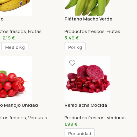
no
Plátano Macho Verde
ctos frescos
,
Frutas
Productos frescos
,
Frutas
-
2,19
€
3,49
€
Medio Kg
Por Kg
o Manojo Unidad
Remolacha Cocida
ctos frescos
,
Verduras
Productos frescos
,
Verduras
1,99
€
Por unidad