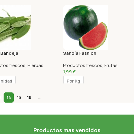
 Bandeja
Sandía Fashion
ctos frescos
,
Hierbas
Productos frescos
,
Frutas
1,99
€
unidad
Por Kg
3
14
15
16
→
Productos más vendidos