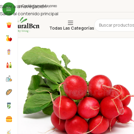
uiénes Somos
Saltar a la navegación
Contáctanos
Mayoreo
Saltar al contenido principal
Todas Las Categorías