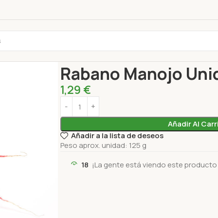
Inicio
Productos frescos
Verduras
Rabano Ma
Rabano Manojo Uni
1,29
€
Añadir Al Carr
Añadir a la lista de deseos
Peso aprox. unidad: 125 g
18
¡La gente está viendo este producto