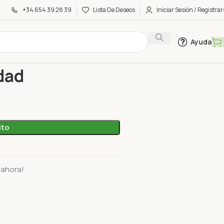
+34 654 39 28 39
Lista De Deseos
Iniciar Sesión / Registrar
Ayuda
nojo Unidad
dad
ito
 ahora!