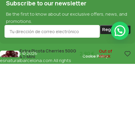
Subscribe to our newsletter
Be the first to know about our exclusive offers, news, and
promotions.
Extra Picota Cherries 500G
Out of
Copyright © 2026
2,80
€
stock
Cookie Policy
4.1-Mini
esnaturalbarcelona.com
All rights
reserved
Data Protection
Privacy Policy
English
Español
(
Spanish
)