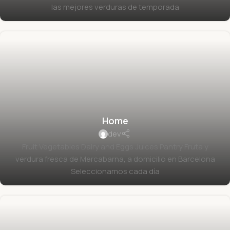
las mejores verduras de temporada
Home
dev
Fruit Vegetables Dairy and Eggs Juices Pantry Fruta y
verdura fresca de Mercabarna, a domicilio en Barcelona
Seleccionamos cada día