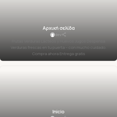
Αρχική σελίδα
dev
Frutas Verduras Lácteos y Huevos Jugos Despensa
Verduras frescas en tu puerta – con mucho cuidado.
Compra ahora Entrega gratis
Inicio