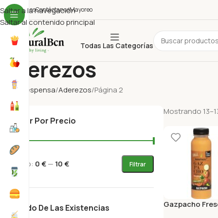
uiénes Somos
Saltar a la navegación
Contáctanos
Mayoreo
Saltar al contenido principal
Todas Las Categorías
Aderezos
Inicio
Despensa
Aderezos
Página 2
Mostrando 13–13
Filtrar Por Precio
Precio:
0 €
—
10 €
Filtrar
Gazpacho Fres
Estado De Las Existencias
Ml