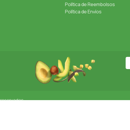
Política de Reembolsos
Política de Envíos
 reservados
Política De Cookies
Protección De Datos
Política De Privac
English
(
Inglés
)
Español