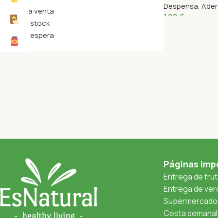
Despensa
,
Ader
A la venta
1,99
€
En stock
En espera
Páginas imp
Entrega de fru
Entrega de verd
Supermercado 
Cesta semanal 