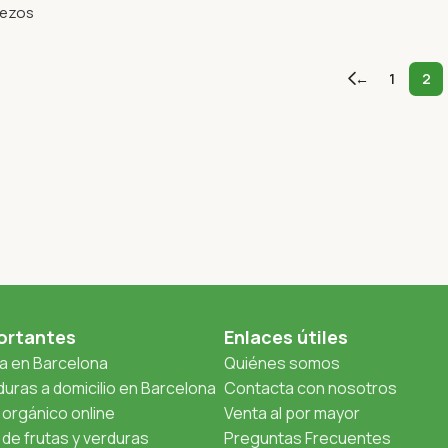
ezos
←
1
2
ortantes
Enlaces útiles
ta en Barcelona
Quiénes somos
uras a domicilio en Barcelona
Contacta con nosotros
orgánico online
Venta al por mayor
de frutas y verduras
Preguntas Frecuentes