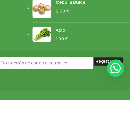
Cebolla Dulce
2,99
€
Apio
1,99
€
idad