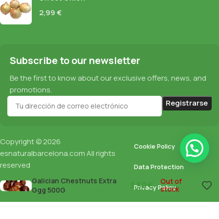
2,99
€
Subscribe to our newsletter
Be the first to know about our exclusive offers, news, and
promotions.
Copyright © 2026
Cookie Policy
esnaturalbarcelona.com
All rights
reserved
Data Protection
Galician Chestnuts Extra
Out of
3,50
€
Privacy Policy
stock
Ggg 500G