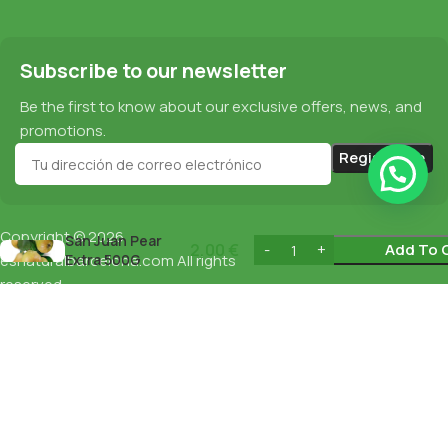
Subscribe to our newsletter
Be the first to know about our exclusive offers, news, and
promotions.
Copyright © 2026
San Juan Pear
Cookie Policy
2,00
€
Add To 
esnaturalbarcelona.com
Extra 500G
All rights
reserved
Data Protection
Privacy Policy
English
Español
(
Spanish
)