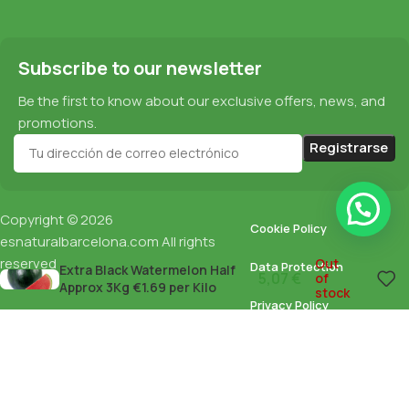
Subscribe to our newsletter
Be the first to know about our exclusive offers, news, and
promotions.
Copyright © 2026
Cookie Policy
esnaturalbarcelona.com
All rights
reserved
Out
Data Protection
Extra Black Watermelon Half
5,07
€
of
Approx 3Kg €1.69 per Kilo
stock
Privacy Policy
English
Español
(
Spanish
)