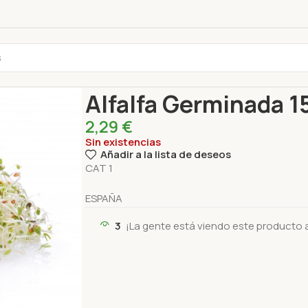
Inicio
Productos frescos
Hierbas
Alfalfa Germ
Alfalfa Germinada 1
2,29
€
Sin existencias
Añadir a la lista de deseos
CAT 1
ESPAÑA
3
¡La gente está viendo este producto 