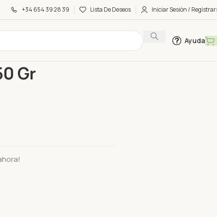
+34 654 39 28 39
Lista De Deseos
Iniciar Sesión / Registrar
Ayuda
inada 150 Gr
50 Gr
ahora!