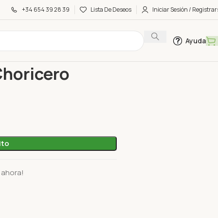
+34 654 39 28 39
Lista De Deseos
Iniciar Sesión / Registrar
Ayuda
Ferrer 125 Gr
Choricero
ito
 ahora!