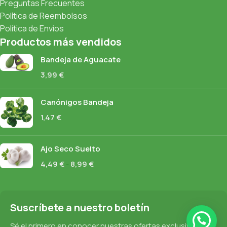
Preguntas Frecuentes
Política de Reembolsos
Política de Envíos
Productos más vendidos
Bandeja de Aguacate
3,99
€
Canónigos Bandeja
1,47
€
Ajo Seco Suelto
4,49
€
-
8,99
€
Suscríbete a nuestro boletín
Sé el primero en conocer nuestras ofertas exclusivas,