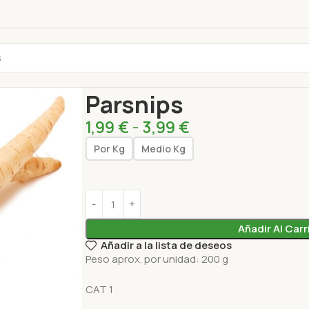
Inicio
Productos frescos
Verduras
Parsnips
Parsnips
1,99
€
-
3,99
€
Por Kg
Medio Kg
Añadir Al Carr
Añadir a la lista de deseos
Peso aprox. por unidad: 200 g
CAT 1