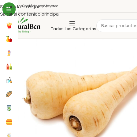
uiénes Somos
Saltar a la navegación
Contáctanos
Mayoreo
Saltar al contenido principal
Todas Las Categorías