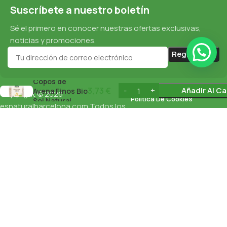
Suscríbete a nuestro boletín
Sé el primero en conocer nuestras ofertas exclusivas,
noticias y promociones.
Copos de
3,73
€
Añadir Al Ca
Avena Finos Bio
Copyright © 2026
Política De Cookies
Sol Natural
esnaturalbarcelona.com
Todos los
derechos reservados
Protección De Datos
Política De Privacidad
English
(
Inglés
)
Español