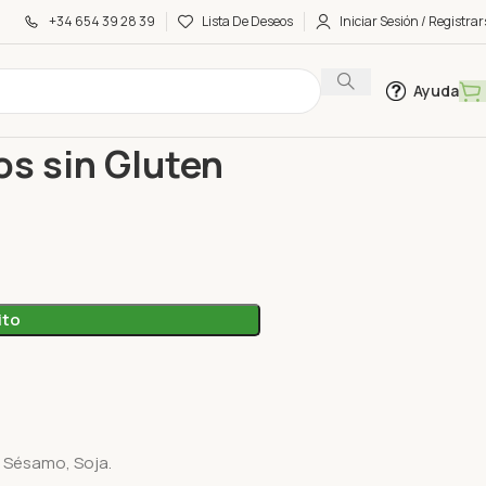
+34 654 39 28 39
Lista De Deseos
Iniciar Sesión / Registrar
Ayuda
s sin Gluten Bio Sol Natural
os sin Gluten
ito
 Sésamo, Soja.