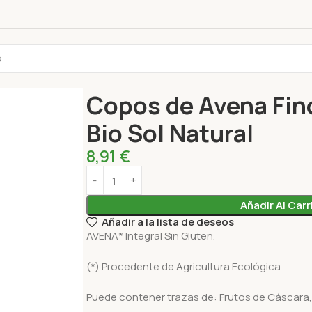
Inicio
Desayuno
Cereales
Copos de Avena Fino
Copos de Avena Fin
Bio Sol Natural
8,91
€
Añadir Al Carr
Añadir a la lista de deseos
AVENA* Integral Sin Gluten.
(*) Procedente de Agricultura Ecológica
Puede contener trazas de:
Frutos de Cáscara,