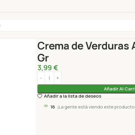
Inicio
Untables y edulcorantes
Cremas
Crema
Crema de Verduras 
Gr
3,99
€
Añadir Al Carr
Añadir a la lista de deseos
16
¡La gente está viendo este producto