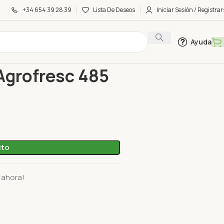
+34 654 39 28 39
Lista De Deseos
Iniciar Sesión / Registrar
Ayuda
 de Verduras Agrofresc 485 Gr
Agrofresc 485
ito
 ahora!