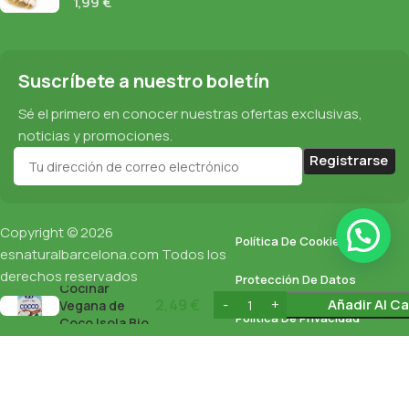
1,99
€
Suscríbete a nuestro boletín
Sé el primero en conocer nuestras ofertas exclusivas,
noticias y promociones.
Copyright © 2026
Política De Cookies
esnaturalbarcelona.com
Todos los
Crema para
derechos reservados
Protección De Datos
Cocinar
2,49
€
Añadir Al Ca
Vegana de
Política De Privacidad
Coco Isola Bio
200Ml
English
(
Inglés
)
Español