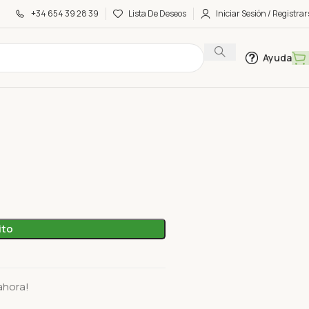
+34 654 39 28 39
Lista De Deseos
Iniciar Sesión / Registrar
Ayuda
 extra
ito
ahora!