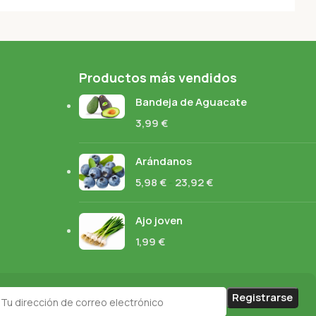
Productos más vendidos
Bandeja de Aguacate
3,99
€
Arándanos
5,98
€
-
23,92
€
Ajo joven
1,99
€