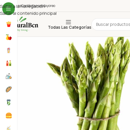
uiénes Somos
Saltar a la navegación
Contáctanos
Mayoreo
Saltar al contenido principal
Todas Las Categorías