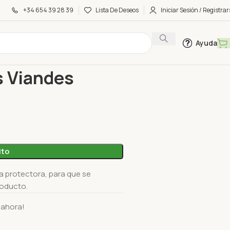
+34 654 39 28 39
Lista De Deseos
Iniciar Sesión / Registrar
Ayuda
Les Viandes Agrofresc 250G
s Viandes
ito
ra protectora, para que se
roducto.
 ahora!