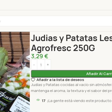
Inicio
Proteínas
Preparada
Judias y Patatas 
Judias y Patatas Le
Agrofresc 250G
3,29
€
Añadir Al Carr
Añadir a la lista de deseos
Judías y Patatas cocidas al vacío sin atmósfe
mantenga el aroma, la textura y el sabor del p
17
¡La gente está viendo este producto