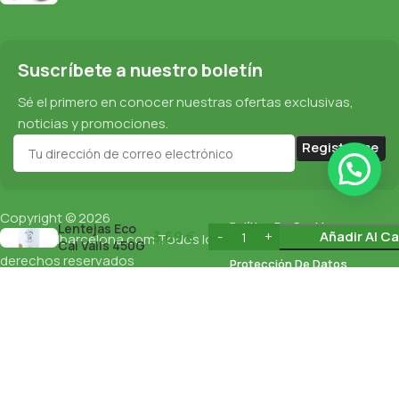
Suscríbete a nuestro boletín
Sé el primero en conocer nuestras ofertas exclusivas,
noticias y promociones.
Copyright © 2026
Política De Cookies
Lentejas Eco
3,69
€
Añadir Al Ca
esnaturalbarcelona.com
Todos los
Cal Valls 450G
derechos reservados
Protección De Datos
Política De Privacidad
English
(
Inglés
)
Español