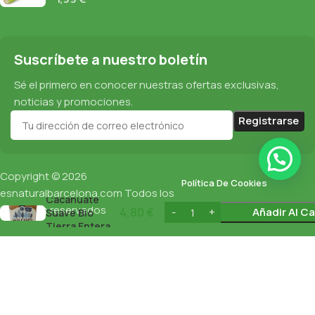
Suscríbete a nuestro boletín
Sé el primero en conocer nuestras ofertas exclusivas,
noticias y promociones.
Copyright © 2026
Política De Cookies
Mantequilla de
esnaturalbarcelona.com
Todos los
Cacahuate
derechos reservados
4,80
€
Añadir Al Ca
Suave Bio
Protección De Datos
Tierra Entera
227G
Política De Privacidad
English
(
Inglés
)
Español