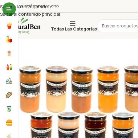
uiénes Somos
Saltar a la navegación
Contáctanos
Mayoreo
Saltar al contenido principal
Todas Las Categorías