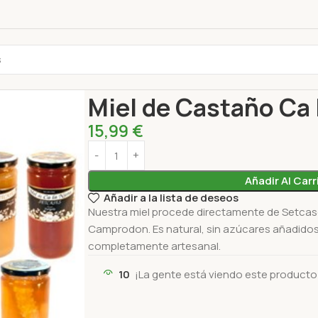
Inicio
Untables y edulcorantes
Miel
Miel de Ca
Miel de Castaño Ca 
15,99
€
Añadir Al Carr
Añadir a la lista de deseos
Nuestra miel procede directamente de Setcases
Camprodon. Es natural, sin azúcares añadidos
completamente artesanal.
10
¡La gente está viendo este producto