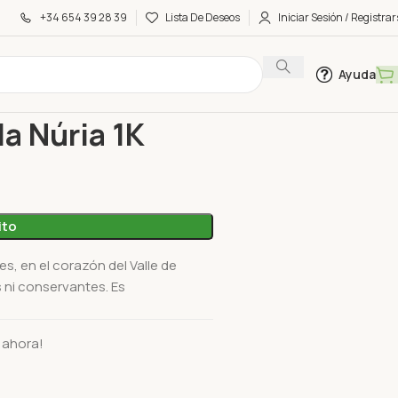
+34 654 39 28 39
Lista De Deseos
Iniciar Sesión / Registrar
Ayuda
staño Ca la Núria 1K
la Núria 1K
ito
, en el corazón del Valle de
 ni conservantes. Es
 ahora!