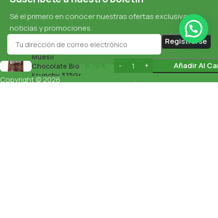
Sé el primero en conocer nuestras ofertas exclusivas,
noticias y promociones.
Muesli
6,19
€
Añadir Al Ca
Chocolate Bio
Krunchy 375Gr
Copyright © 2026
Política De Cookies
esnaturalbarcelona.com
Todos los
derechos reservados
Protección De Datos
Política De Privacidad
English
(
Inglés
)
Español