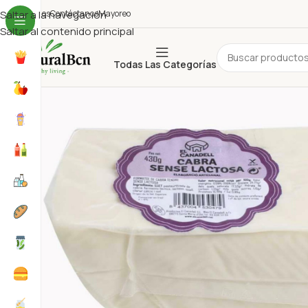
uiénes Somos
Saltar a la navegación
Contáctanos
Mayoreo
Saltar al contenido principal
Todas Las Categorías