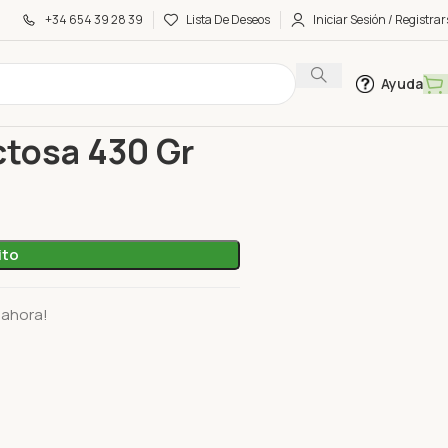
+34 654 39 28 39
Lista De Deseos
Iniciar Sesión / Registrar
Ayuda
bra sin Lactosa 430 Gr
ctosa 430 Gr
ito
 ahora!