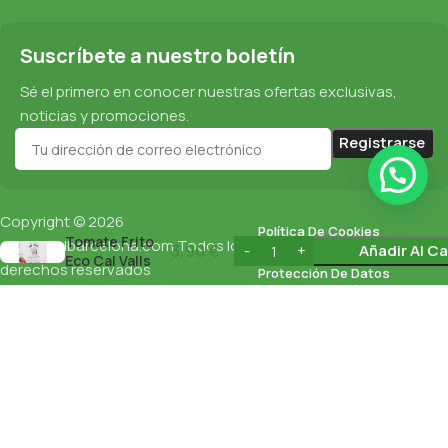
Suscríbete a nuestro boletín
Sé el primero en conocer nuestras ofertas exclusivas,
noticias y promociones.
Copyright © 2026
Salsa de
Política De Cookies
Tomate Frito
esnaturalbarcelona.com
Todos los
3,90
€
Añadir Al Ca
Eco Cal Valls
derechos reservados
Protección De Datos
700G
Política De Privacidad
English
(
Inglés
)
Español