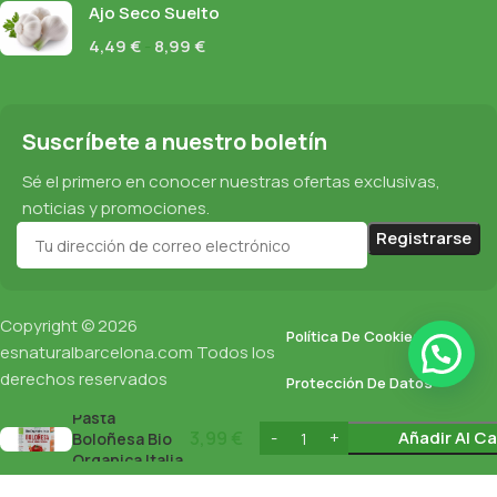
Ajo Seco Suelto
4,49
€
-
8,99
€
Suscríbete a nuestro boletín
Sé el primero en conocer nuestras ofertas exclusivas,
noticias y promociones.
Copyright © 2026
Política De Cookies
esnaturalbarcelona.com
Todos los
derechos reservados
Protección De Datos
Salsa para
Pasta
Política De Privacidad
3,99
€
Añadir Al Ca
Boloñesa Bio
Organica Italia
350Gr