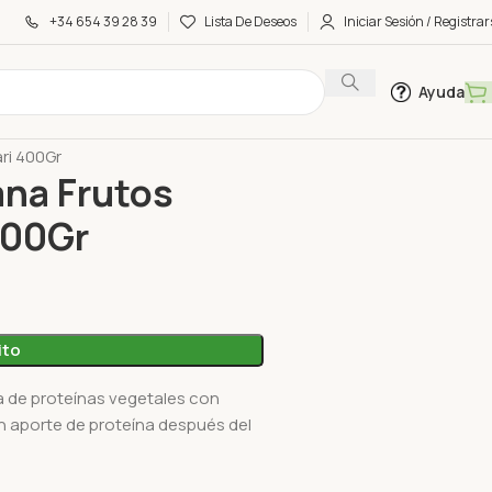
+34 654 39 28 39
Lista De Deseos
Iniciar Sesión / Registrar
Ayuda
ri 400Gr
ana Frutos
400Gr
ito
a de proteínas vegetales con
 un aporte de proteína después del