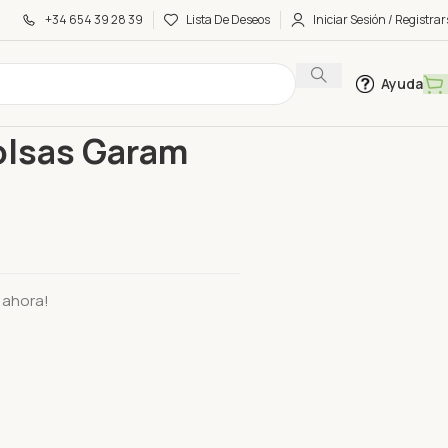
+34 654 39 28 39
Lista De Deseos
Iniciar Sesión / Registrar
Ayuda
s 20 Bolsas Garam Massala
olsas Garam
 ahora!