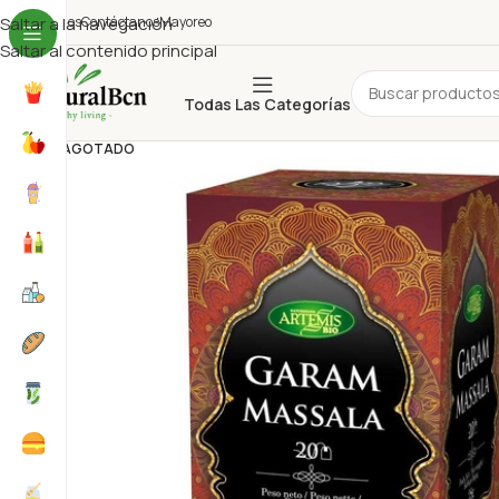
uiénes Somos
Saltar a la navegación
Contáctanos
Mayoreo
Saltar al contenido principal
Todas Las Categorías
AGOTADO