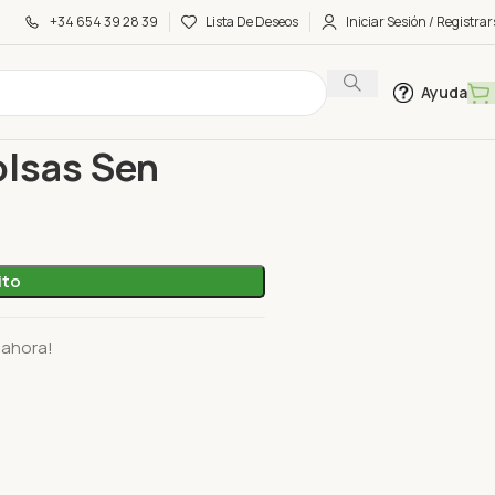
+34 654 39 28 39
Lista De Deseos
Iniciar Sesión / Registrar
Ayuda
 20 Bolsas Sen
olsas Sen
ito
 ahora!