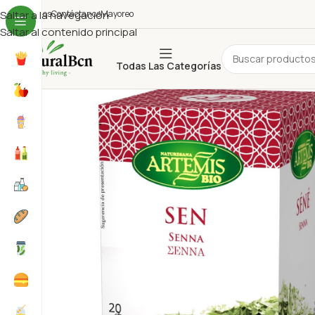
uiénes Somos
Saltar a la navegación
Contáctanos
Mayoreo
Saltar al contenido principal
Todas Las Categorías