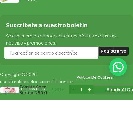
Suscríbete a nuestro boletín
Sé el primero en conocer nuestras ofertas exclusivas,
noticias y promociones.
Copyright © 2026
Política De Cookies
esnaturalbarcelona.com
Todos los
Tomate Seco
derechos reservados
3,80
€
Añadir Al Ca
Protección De Datos
Burriac 290 Gr
Política De Privacidad
English
(
Inglés
)
Español