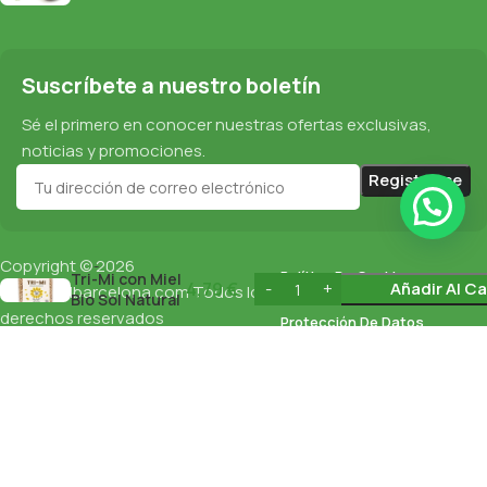
Suscríbete a nuestro boletín
Sé el primero en conocer nuestras ofertas exclusivas,
noticias y promociones.
Trigo Hinchado
Copyright © 2026
Política De Cookies
Tri-Mi con Miel
4,79
€
Añadir Al Ca
esnaturalbarcelona.com
Todos los
Bio Sol Natural
derechos reservados
200Gr
Protección De Datos
Política De Privacidad
English
(
Inglés
)
Español