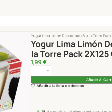
Inicio
Lácteos y alternativas
Yogur
Yogur Lima Limón Desnatado Bio la Torre Pack
Yogur Lima Limón D
la Torre Pack 2X125
1,99
€
Añadir Al Carr
Añadir a la lista de deseos
15
¡La gente está viendo este producto