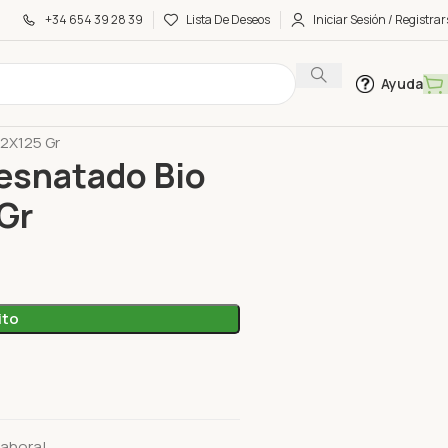
+34 654 39 28 39
Lista De Deseos
Iniciar Sesión / Registrar
Ayuda
 2X125 Gr
esnatado Bio
 Gr
ito
 ahora!