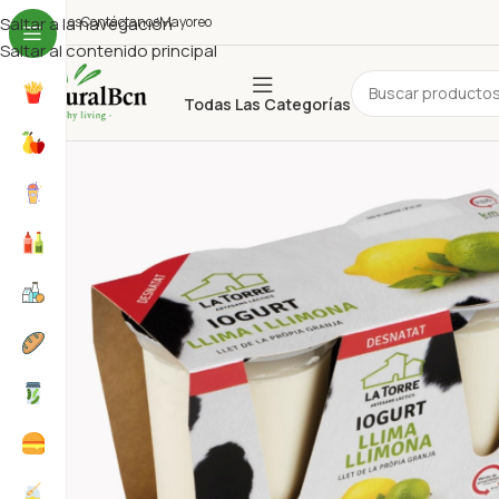
uiénes Somos
Saltar a la navegación
Contáctanos
Mayoreo
Saltar al contenido principal
Todas Las Categorías