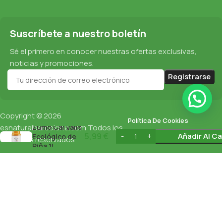
Suscríbete a nuestro boletín
Sé el primero en conocer nuestras ofertas exclusivas,
noticias y promociones.
Copyright © 2026
Política De Cookies
Zumo Cal Valls
esnaturalbarcelona.com
Todos los
5,99
€
Añadir Al Ca
Ecológico de
derechos reservados
Protección De Datos
Piña 1L
Política De Privacidad
English
(
Inglés
)
Español