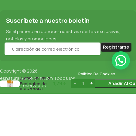
Suscríbete a nuestro boletín
Sé el primero en conocer nuestras ofertas exclusivas,
noticias y promociones.
Copyright © 2026
Política De Cookies
Zumo Cal Valls
esnaturalbarcelona.com
Todos los
1,79
€
Añadir Al Ca
Ecológico de
derechos reservados
Protección De Datos
Piña 200Ml
Política De Privacidad
English
(
Inglés
)
Español