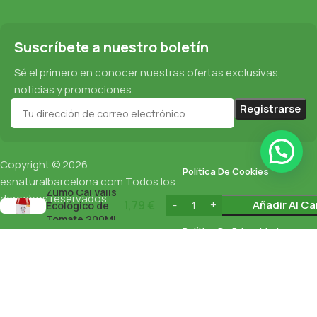
Suscríbete a nuestro boletín
Sé el primero en conocer nuestras ofertas exclusivas,
noticias y promociones.
Copyright © 2026
Política De Cookies
esnaturalbarcelona.com
Todos los
Zumo Cal Valls
derechos reservados
Protección De Datos
1,79
€
Añadir Al Ca
Ecológico de
Tomate 200Ml
Política De Privacidad
English
(
Inglés
)
Español