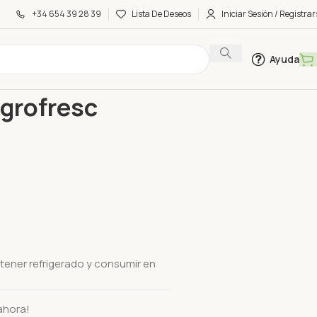
+34 654 39 28 39
Lista De Deseos
Iniciar Sesión / Registrar
Ayuda
Agrofresc 750Ml
grofresc
ntener refrigerado y consumir en
ahora!