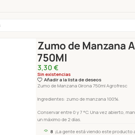
Inicio
Bebidas
Jugo fresco
Zumo de Manzana 
Zumo de Manzana A
750Ml
3,30
€
Sin existencias
Añadir a la lista de deseos
Zumo de Manzana Girona 750ml Agrofresc
Ingredientes: zumo de manzana 100%.
Conservar entre 0 y 7 °C. Una vez abierto, ma
un máximo de 2 días.
8
¡La gente está viendo este producto 